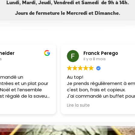
Lundi, Mardi, Jeudi, Vendredi et Samedi de 9h à 14h.
Jours de fermeture le Mercredi et Dimanche.
heider
Franck Perego
s
il y a 8 mois
mandé un
Au top!
trées et un plat pour
Je prends régulièrement à emp
 Noël et l’ensemble
c'est bon, frais et copieux.
t régalé de la saveur
J'ai commandé un buffet pour
é des mets! Les
anniversaire : tout le monde a
Lire la suite
éreuses. Un régal !
apprécié.
Je recommande !
Merci