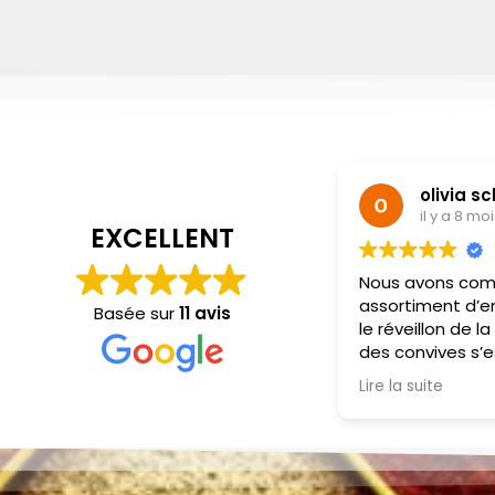
olivia sc
il y a 8 moi
EXCELLENT
Nous avons com
assortiment d’en
Basée sur
11 avis
le réveillon de la
des convives s’es
et de la subtilit
Lire la suite
portions sont gén