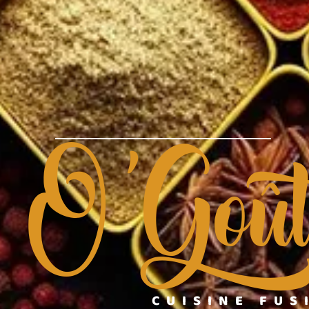
O'Goû
CUISINE FUS