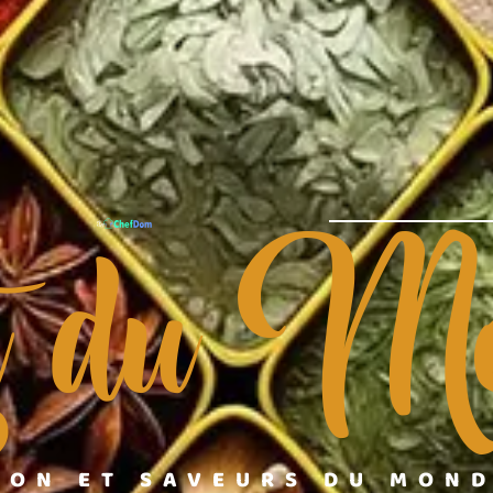
t du Mo
ION ET SAVEURS DU MON