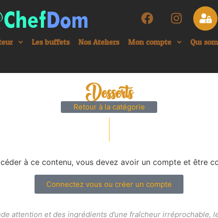
teur
Les buffets
Nos Ateliers
Mon compte
Qui so
Desserts
Retour à la catégorie
céder à ce contenu, vous devez avoir un compte et être c
Connectez vous ou créer un compte
ande attention et des ingrédients d’une fraîcheur irréprochable