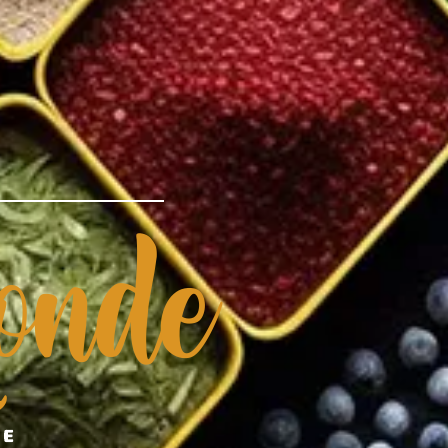
nde
DE