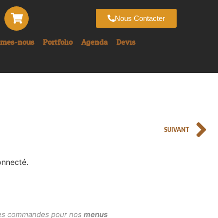
Nous Contacter
mmes-nous
Portfolio
Agenda
Devis
SUIVANT
onnecté.
, les commandes pour nos
menus