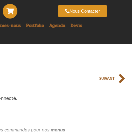
Nous Contacter
mmes-nous
Portfolio
Agenda
Devis
SUIVANT
onnecté.
, les commandes pour nos
menus