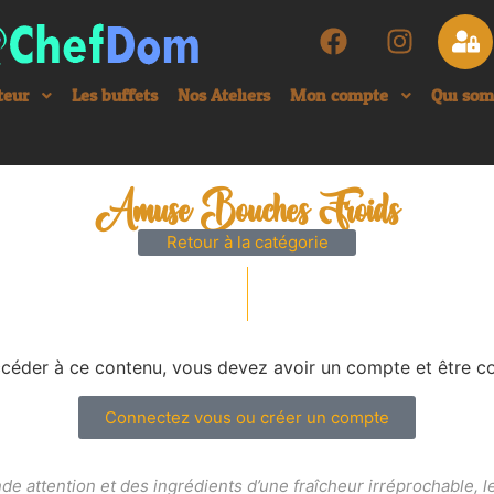
teur
Les buffets
Nos Ateliers
Mon compte
Qui so
Amuse Bouches Froids
Retour à la catégorie
céder à ce contenu, vous devez avoir un compte et être c
Connectez vous ou créer un compte
ande attention et des ingrédients d’une fraîcheur irréprochable