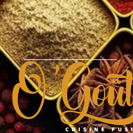
O'Goû
CUISINE FUS