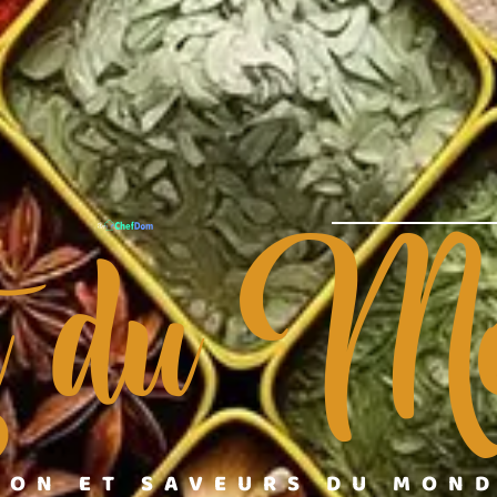
t du Mo
ION ET SAVEURS DU MON