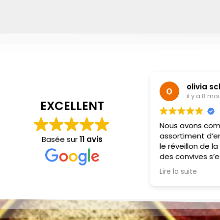
olivia s
il y a 8 mo
EXCELLENT
Nous avons co
assortiment d’en
Basée sur
11 avis
le réveillon de l
des convives s’e
et de la subtilit
Lire la suite
portions sont gé