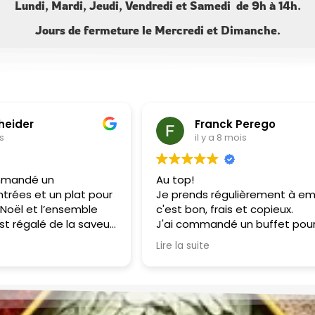
Lundi, Mardi, Jeudi, Vendredi et Samedi de 9h à 14h.
Jours de fermeture le Mercredi et Dimanche.
cheider
Franck Perego
is
il y a 8 mois
mmandé un
Au top!
trées et un plat pour
Je prends régulièrement à em
a Noël et l’ensemble
c'est bon, frais et copieux.
st régalé de la saveur
J'ai commandé un buffet pour
é des mets! Les
anniversaire : tout le monde a
Lire la suite
néreuses. Un régal !
apprécié.
Je recommande !
Merci