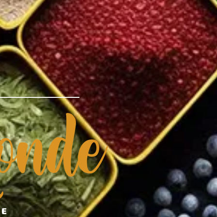
nde
DE