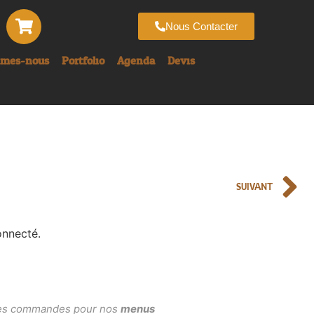
Nous Contacter
mmes-nous
Portfolio
Agenda
Devis
SUIVANT
onnecté.
, les commandes pour nos
menus