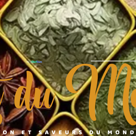
t du Mo
ION ET SAVEURS DU MON