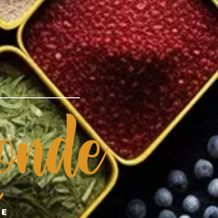
nde
DE