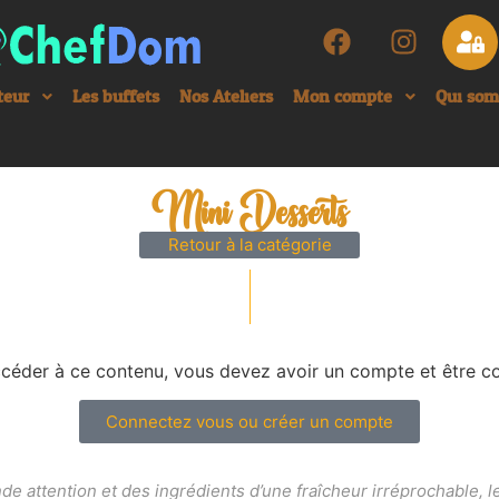
teur
Les buffets
Nos Ateliers
Mon compte
Qui so
Mini Desserts
Retour à la catégorie
céder à ce contenu, vous devez avoir un compte et être c
Connectez vous ou créer un compte
ande attention et des ingrédients d’une fraîcheur irréprochable