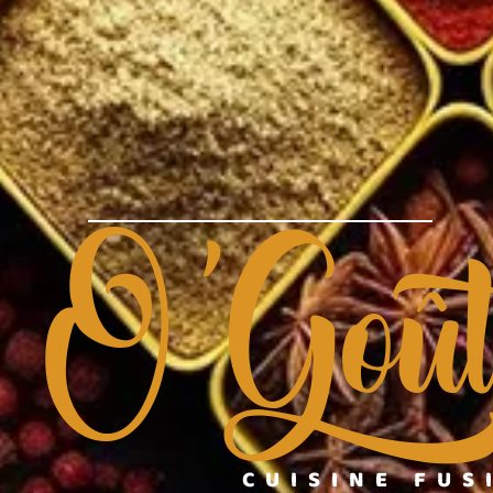
O'Goû
CUISINE FUS