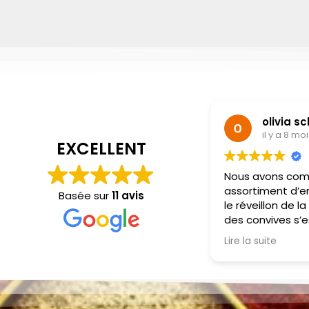
olivia s
il y a 8 mo
EXCELLENT
Nous avons co
assortiment d’en
Basée sur
11 avis
le réveillon de l
des convives s’e
et de la subtilit
Lire la suite
portions sont gé