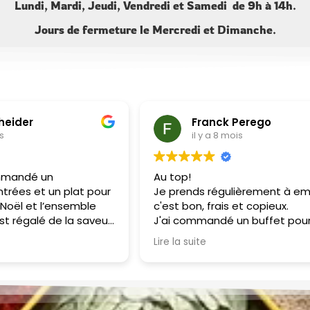
Lundi, Mardi, Jeudi, Vendredi et Samedi de 9h à 14h.
Jours de fermeture le Mercredi et Dimanche.
cheider
Franck Perego
is
il y a 8 mois
mmandé un
Au top!
trées et un plat pour
Je prends régulièrement à em
a Noël et l’ensemble
c'est bon, frais et copieux.
st régalé de la saveur
J'ai commandé un buffet pour
é des mets! Les
anniversaire : tout le monde a
Lire la suite
néreuses. Un régal !
apprécié.
Je recommande !
Merci