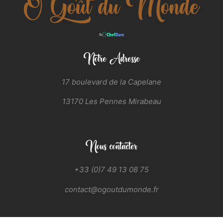
Notre Adresse
17 boulevard de la Capelane
13170 Les Pennes Mirabeau
Nous contacter
+33 (0)7 49 13 08 75
contact@ogoutdumonde.fr