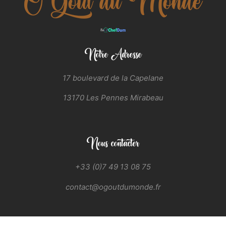
Notre Adresse
17 boulevard de la Capelane
13170 Les Pennes Mirabeau
Nous contacter
+33 (0)7 49 13 08 75
contact@ogoutdumonde.fr