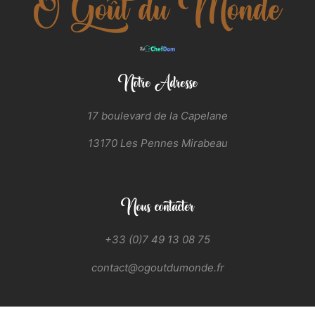
Notre Adresse
17 boulevard de la Capelane
13170 Les Pennes Mirabeau
Nous contacter
+33 (0)7 49 13 08 75
contact@ogoutdumonde.fr