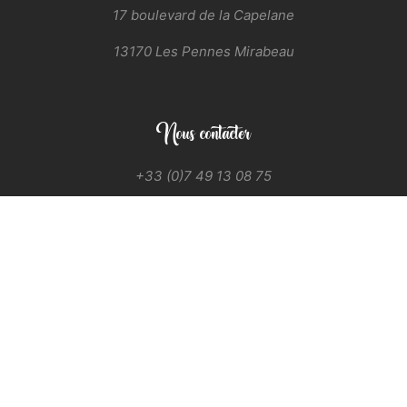
17 boulevard de la Capelane
13170 Les Pennes Mirabeau
Nous contacter
+33 (0)7 49 13 08 75
contact@ogoutdumonde.fr
Commander ou Réserver