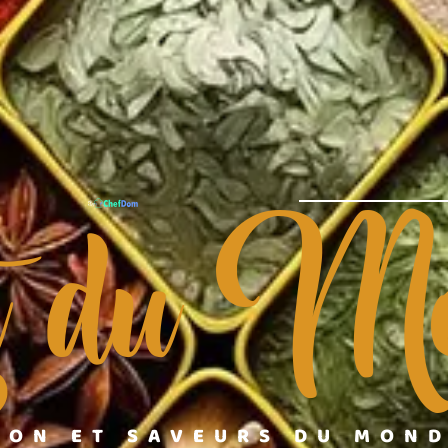
t du Mo
ION ET SAVEURS DU MON