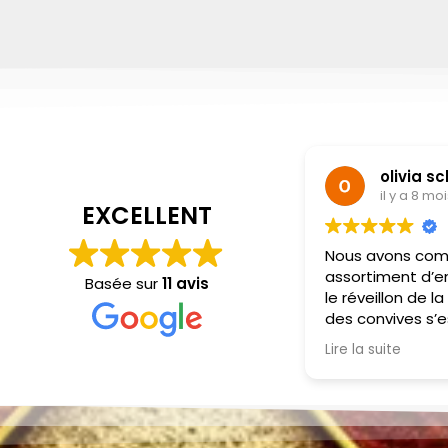
olivia s
il y a 8 mo
EXCELLENT
Nous avons co
assortiment d’en
Basée sur
11 avis
le réveillon de l
des convives s’e
et de la subtilit
Lire la suite
portions sont gé