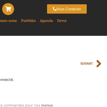
Nous Contacter
mmes-nous
Portfolio
Agenda
Devis
SUIVANT
onnecté.
, les commandes pour nos
menus