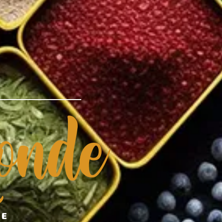
nde
DE