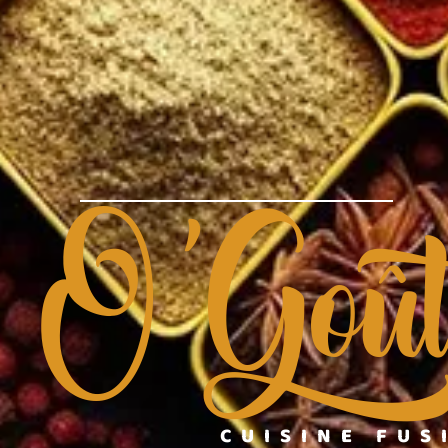
O'Goû
CUISINE FUS