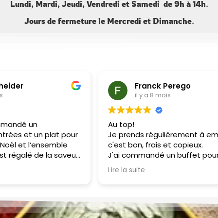
Lundi, Mardi, Jeudi, Vendredi et Samedi de 9h à 14h.
Jours de fermeture le Mercredi et Dimanche.
cheider
Franck Perego
is
il y a 8 mois
mmandé un
Au top!
trées et un plat pour
Je prends régulièrement à em
a Noël et l’ensemble
c'est bon, frais et copieux.
st régalé de la saveur
J'ai commandé un buffet pour
é des mets! Les
anniversaire : tout le monde a
Lire la suite
néreuses. Un régal !
apprécié.
Je recommande !
Merci