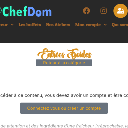
teur
Les buffets
Nos Ateliers
Mon compte
Qui so
Entrées Froides
Retour à la catégorie
céder à ce contenu, vous devez avoir un compte et être c
Connectez vous ou créer un compte
ande attention et des ingrédients d’une fraîcheur irréprochable