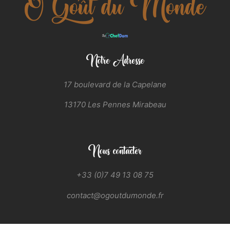
Notre Adresse
17 boulevard de la Capelane
13170 Les Pennes Mirabeau
Nous contacter
+33 (0)7 49 13 08 75
contact@ogoutdumonde.fr