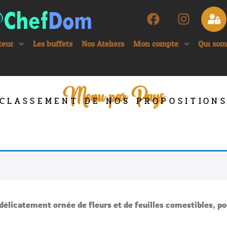
teur
Les buffets
Nos Ateliers
Mon compte
Qui so
Menu par Pays
CLASSEMENT DE NOS PROPOSITION
licatement ornée de fleurs et de feuilles comestibles, pou