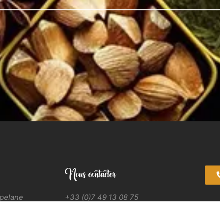
Nous contacter
apelane
+33 (0)7 49 13 08 75
rabeau
contact@ogoutdumonde.fr