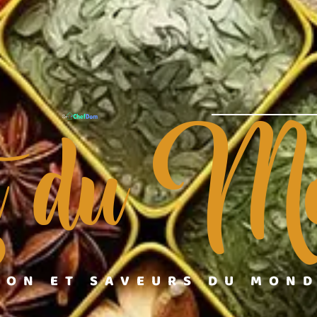
t du Mo
ION ET SAVEURS DU MON