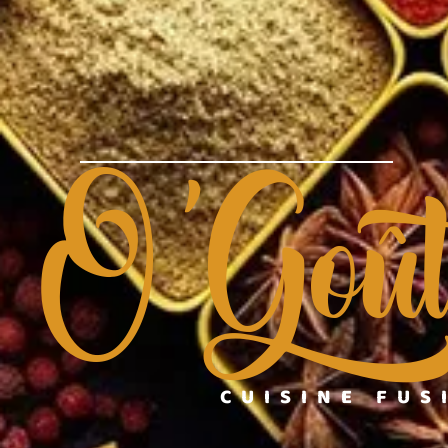
O'Goû
CUISINE FUS