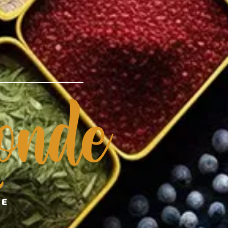
nde
DE