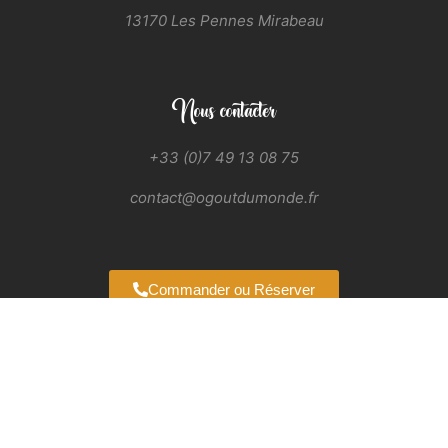
13170 Les Pennes Mirabeau
Nous contacter
+33 (0)7 49 13 08 75
contact@ogoutdumonde.fr
Commander ou Réserver
Les Pennes Mirabeau – Vitrolles – Cabriès – Plan de Campagne